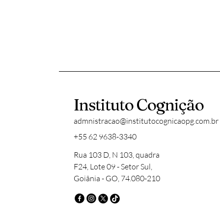
executivas*, 3. Ênfase em
Raciocínio Clínico 4.
Prática Supervisionada e
Estágio Clínico 5.
Formação em
Instrumentos de
Avaliação** - Domínio de
*testes e baterias
neuropsicológicas
padronizadas* (WAIS,
Instituto Cognição
WISC, NEUPSILIN, Stroop,
etc.). 6. Pesquisa e
admnistracao@institutocognicaopg.com.br
Produção...
+55 62 9638-3340
Rua 103 D, N 103, quadra
F24, Lote 09 - Setor Sul,
Goiânia - GO, 74.080-210