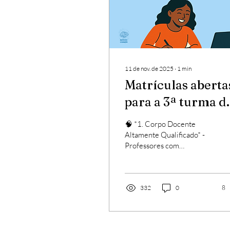
11 de nov. de 2025
∙
1
min
Matrículas aberta
para a 3ª turma d
Neuropsicologia!
🧠 *1. Corpo Docente
Altamente Qualificado* -
Professores com
psicologia cognitiva,
neurologia e psiquiatria 2.
Base Teórica Sólida e
Atualizada** - Disciplinas
332
0
8
sobre *neuroanatomia
funcional, **neurociências
cognitivas, **funções