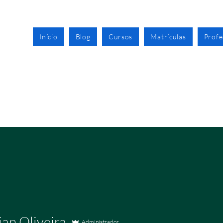
o
Início
Blog
Cursos
Matrículas
Profe
ão
ian Oliveira
Administrador