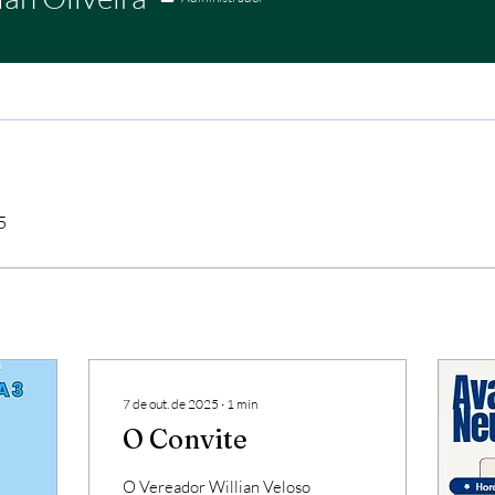
5
7 de out. de 2025
∙
1
min
O Convite
O Vereador Willian Veloso