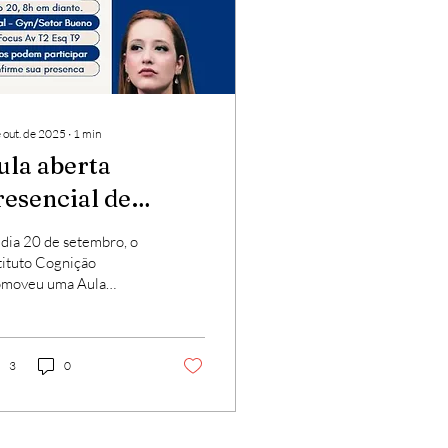
 out. de 2025
∙
1
min
ula aberta
resencial de
valiação
dia 20 de setembro, o
europsicológica
tituto Cognição
omoveu uma Aula
rta sobre Avaliação
ropsicológica,
nindo diversos
udantes de Psicologia e
3
0
-graduandos.