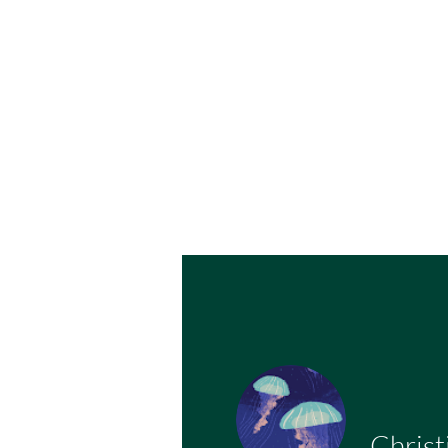
Institut
Cogniç
Christ